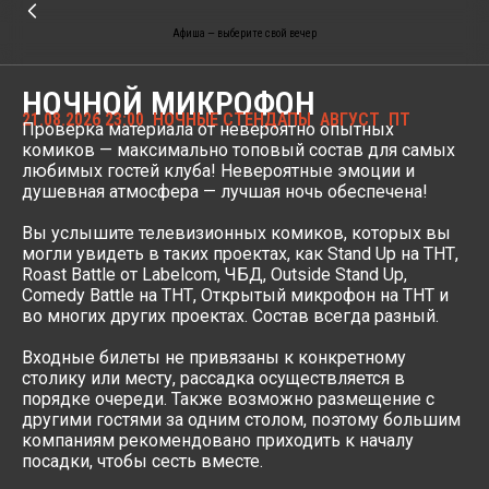
Афиша — выберите свой вечер
НОЧНОЙ МИКРОФОН
21.08.2026 23:00
НОЧНЫЕ СТЕНДАПЫ
АВГУСТ
ПТ
Проверка материала от невероятно опытных
комиков — максимально топовый состав для самых
любимых гостей клуба! Невероятные эмоции и
душевная атмосфера — лучшая ночь обеспечена!
Вы услышите телевизионных комиков, которых вы
могли увидеть в таких проектах, как Stand Up на ТНТ,
Roast Battle от Labelcom, ЧБД, Outside Stand Up,
Comedy Battle на ТНТ, Открытый микрофон на ТНТ и
во многих других проектах. Состав всегда разный.
Входные билеты не привязаны к конкретному
столику или месту, рассадка осуществляется в
порядке очереди. Также возможно размещение с
другими гостями за одним столом, поэтому большим
компаниям рекомендовано приходить к началу
посадки, чтобы сесть вместе.