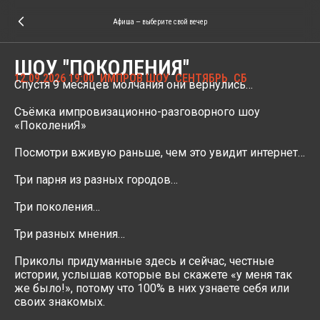
Афиша — выберите свой вечер
ШОУ "ПОКОЛЕНИЯ"
12.09.2026 19:00
ИМПРОВ ШОУ
СЕНТЯБРЬ
СБ
Спустя 9 месяцев молчания они вернулись…
Съёмка импровизационно-разговорного шоу
«ПоколениЯ»
Посмотри вживую раньше, чем это увидит интернет…
Три парня из разных городов…
Три поколения…
Три разных мнения…
Приколы придуманные здесь и сейчас, честные
истории, услышав которые вы скажете «у меня так
же было!», потому что 100% в них узнаете себя или
своих знакомых.